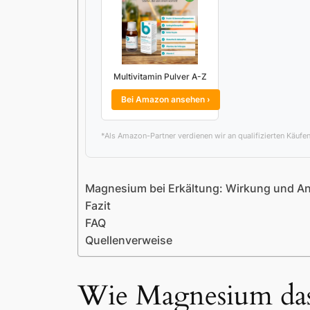
Multivitamin Pulver A-Z
Bei Amazon ansehen ›
*Als Amazon-Partner verdienen wir an qualifizierten Käufen
Magnesium bei Erkältung: Wirkung und 
Fazit
FAQ
Quellenverweise
Wie Magnesium das