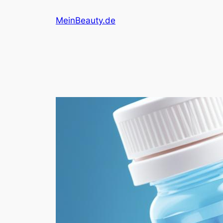
Direkt
MeinBeauty.de
zum
Inhalt
wechseln