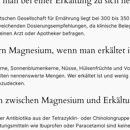
 man bei einer Erkältung zu sich 
schen Gesellschaft für Ernährung liegt bei 300 bis 3
weichenden Dosierungsempfehlungen, da klinische Belege
n einen Arzt oder Apotheker befragen.
rn Magnesium, wenn man erkältet i
rne, Sonnenblumenkerne, Nüsse, Hülsenfrüchte und Vol
ten nennenswerte Mengen. Wer erkältet ist und wenig A
abzudecken.
n zwischen Magnesium und Erkältu
Antibiotika aus der Tetrazyklin- oder Chinolongruppe
ltungsmitteln wie Ibuprofen oder Paracetamol sind kei